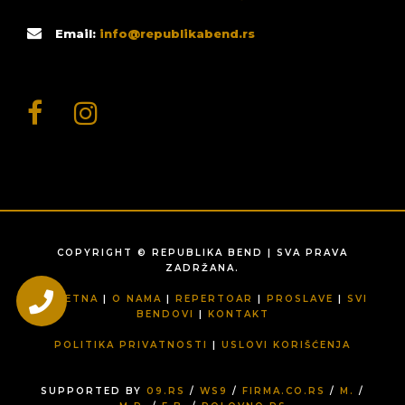
Email:
info@republikabend.rs
COPYRIGHT © REPUBLIKA BEND | SVA PRAVA
ZADRŽANA.
POČETNA
|
O NAMA
|
REPERTOAR
|
PROSLAVE
|
SVI
BENDOVI
|
KONTAKT
POLITIKA PRIVATNOSTI
|
USLOVI KORIŠĆENJA
SUPPORTED BY
09.RS
/
WS9
/
FIRMA.CO.RS
/
M.
/