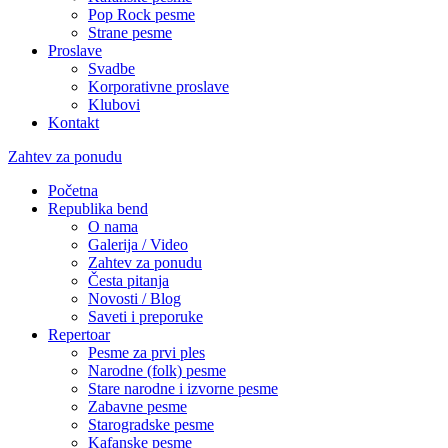
Pop Rock pesme
Strane pesme
Proslave
Svadbe
Korporativne proslave
Klubovi
Kontakt
Zahtev za ponudu
Početna
Republika bend
O nama
Galerija / Video
Zahtev za ponudu
Česta pitanja
Novosti / Blog
Saveti i preporuke
Repertoar
Pesme za prvi ples
Narodne (folk) pesme
Stare narodne i izvorne pesme
Zabavne pesme
Starogradske pesme
Kafanske pesme