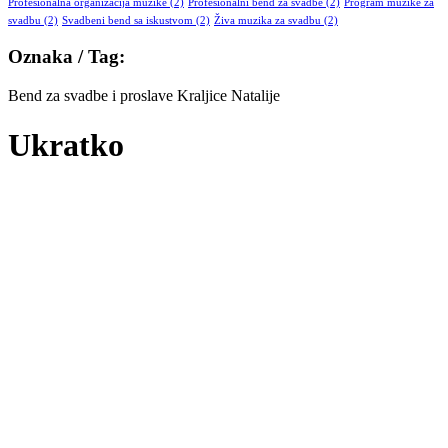
Profesionalna organizacija muzike
(2)
Profesionalni bend za svadbe
(2)
Program muzike za
svadbu
(2)
Svadbeni bend sa iskustvom
(2)
Živa muzika za svadbu
(2)
Oznaka / Tag:
Bend za svadbe i proslave Kraljice Natalije
Ukratko
Republika bend je, tokom svog dugogodišnjeg postojanja, gradio
brend koji je usmeren pre svega na kvalitet. Iskustvo, saradnja sa
poznatima i veliki broj nastupa na raznim vrstama proslava su nam
omogućili da kvalitet održimo i konstantno unapređujemo, na
zadovoljstvo pre svega naših klijenata.
Republika bend postoji od 2009 godine.Tokom svih ovih godina
gradili smo svoj brend, a bili smo i zvanični prateći bend nekih
poznatih imena naše estrade. Bend je specijalizovan za svadbe,
korporativne proslave, klubove, sa izuzetnim repertoarom
prilagođenim svakoj prilici.
[Saznajte više]