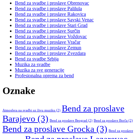
Bend za svadbe i proslave Obrenovac
Bend za svadbe i proslave Palilula
Bend za svadbe i proslave Rakovica
Bend za svadbe i proslave Savski Venac
Bend za svadbe i proslave Stari Grad
Bend za svadbe i proslave Surčin
Bend za svadbe i proslave Voždovac
Bend za svadbe i proslave Vračar
Bend za svadbe i proslave Zemun
Bend za svadbe i proslave Zvezdara
Bend za svadbe Srbija
Muzika za svadbe
Muzika za sve generacije
Profesionalna oprema za bend
Oznake
Bend za proslave
Atmosfera na svadbi uz živu muziku
(2)
Barajevo
(3)
Bend za proslave Beograd
(2)
Bend za proslave Borča
(2)
Bend za proslave Grocka
(3)
Bend za proslave
Bend za proslave Lazarevac