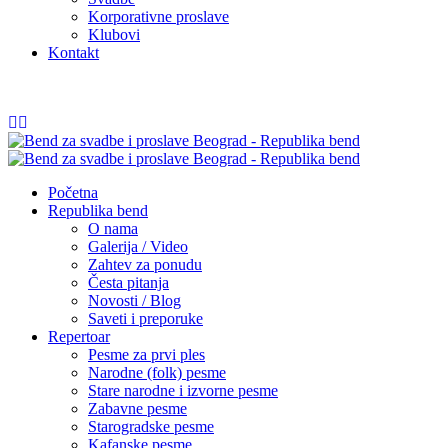
Korporativne proslave
Klubovi
Kontakt
065/54 84 252
info@republikabend.rs
Početna
Republika bend
O nama
Galerija / Video
Zahtev za ponudu
Česta pitanja
Novosti / Blog
Saveti i preporuke
Repertoar
Pesme za prvi ples
Narodne (folk) pesme
Stare narodne i izvorne pesme
Zabavne pesme
Starogradske pesme
Kafanske pesme