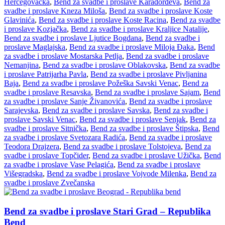
Hercegovačka
,
Bend za svadbe i proslave Karađorđeva
,
Bend za
svadbe i proslave Kneza Miloša
,
Bend za svadbe i proslave Koste
Glavinića
,
Bend za svadbe i proslave Koste Racina
,
Bend za svadbe
i proslave Kozjačka
,
Bend za svadbe i proslave Kraljice Natalije
,
Bend za svadbe i proslave Ljutice Bogdana
,
Bend za svadbe i
proslave Maglajska
,
Bend za svadbe i proslave Miloja Đaka
,
Bend
za svadbe i proslave Mostarska Petlja
,
Bend za svadbe i proslave
Nemanjina
,
Bend za svadbe i proslave Oblakovska
,
Bend za svadbe
i proslave Patrijarha Pavla
,
Bend za svadbe i proslave Pivljanina
Baja
,
Bend za svadbe i proslave Požeška Savski Venac
,
Bend za
svadbe i proslave Resavska
,
Bend za svadbe i proslave Sajam
,
Bend
za svadbe i proslave Sanje Živanovića
,
Bend za svadbe i proslave
Sarajevska
,
Bend za svadbe i proslave Savska
,
Bend za svadbe i
proslave Savski Venac
,
Bend za svadbe i proslave Senjak
,
Bend za
svadbe i proslave Sitnička
,
Bend za svadbe i proslave Štipska
,
Bend
za svadbe i proslave Svetozara Radića
,
Bend za svadbe i proslave
Teodora Drajzera
,
Bend za svadbe i proslave Tolstojeva
,
Bend za
svadbe i proslave Topčider
,
Bend za svadbe i proslave Užička
,
Bend
za svadbe i proslave Vase Pelagića
,
Bend za svadbe i proslave
Višegradska
,
Bend za svadbe i proslave Vojvode Milenka
,
Bend za
svadbe i proslave Zvečanska
Bend za svadbe i proslave Stari Grad – Republika
Bend