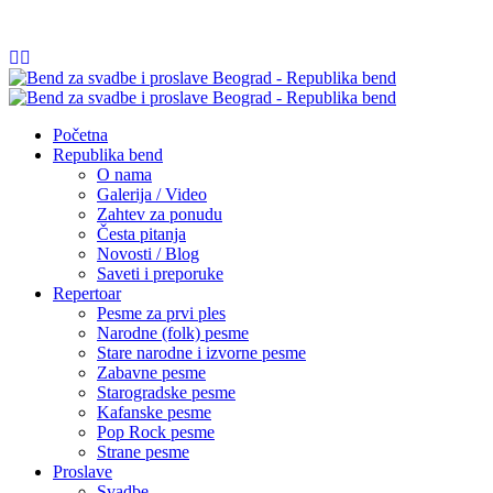
065/54 84 252
info@republikabend.rs
Početna
Republika bend
O nama
Galerija / Video
Zahtev za ponudu
Česta pitanja
Novosti / Blog
Saveti i preporuke
Repertoar
Pesme za prvi ples
Narodne (folk) pesme
Stare narodne i izvorne pesme
Zabavne pesme
Starogradske pesme
Kafanske pesme
Pop Rock pesme
Strane pesme
Proslave
Svadbe