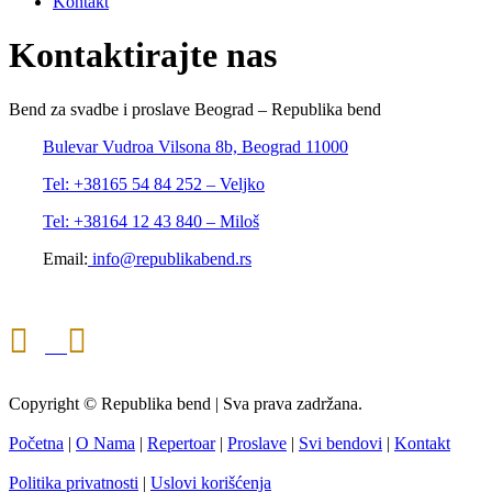
Kontakt
Kontaktirajte nas
Bend za svadbe i proslave Beograd – Republika bend
Bulevar Vudroa Vilsona 8b, Beograd 11000
Tel: +38165 54 84 252 – Veljko
Tel: +38164 12 43 840 – Miloš
Email:
info@republikabend.rs
Copyright © Republika bend | Sva prava zadržana.
Početna
|
O Nama
|
Repertoar
|
Proslave
|
Svi bendovi
|
Kontakt
Politika privatnosti
|
Uslovi korišćenja