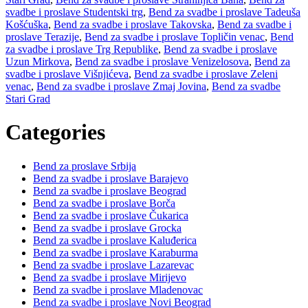
svadbe i proslave Studentski trg
,
Bend za svadbe i proslave Tadeuša
Košćuška
,
Bend za svadbe i proslave Takovska
,
Bend za svadbe i
proslave Terazije
,
Bend za svadbe i proslave Topličin venac
,
Bend
za svadbe i proslave Trg Republike
,
Bend za svadbe i proslave
Uzun Mirkova
,
Bend za svadbe i proslave Venizelosova
,
Bend za
svadbe i proslave Višnjićeva
,
Bend za svadbe i proslave Zeleni
venac
,
Bend za svadbe i proslave Zmaj Jovina
,
Bend za svadbe
Stari Grad
Categories
Bend za proslave Srbija
Bend za svadbe i proslave Barajevo
Bend za svadbe i proslave Beograd
Bend za svadbe i proslave Borča
Bend za svadbe i proslave Čukarica
Bend za svadbe i proslave Grocka
Bend za svadbe i proslave Kaluđerica
Bend za svadbe i proslave Karaburma
Bend za svadbe i proslave Lazarevac
Bend za svadbe i proslave Mirijevo
Bend za svadbe i proslave Mladenovac
Bend za svadbe i proslave Novi Beograd