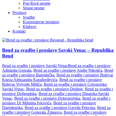
Pop Rock pesme
Strane pesme
Proslave
Svadbe
Korporativne proslave
Klubovi
Kontakt
Bend za svadbe i proslave Savski Venac – Republika
Bend
Bend za svadbe i proslave Savski Venac
Bend za svadbe i proslave
Admirala Geprata
,
Bend za svadbe i proslave Andre Nikolića
,
Bend
za svadbe i proslave Banjalučka
,
Bend za svadbe i proslave Bulevar
Kneza Aleksandra Karađorđevića
,
Bend za svadbe i proslave
Bulevar Vojvode Mišića
,
Bend za svadbe i proslave Crnogorska
Savski Venac
,
Bend za svadbe i proslave Dedinje
,
Bend za svadbe i
proslave Deligradska
,
Bend za svadbe i proslave Dinarska Savski
Venac
,
Bend za svadbe i proslave Dobropoljska
,
Bend za svadbe i
proslave Dr Milutina Ivkovića
,
Bend za svadbe i proslave
Durmitorska
,
Bend za svadbe i proslave Gavrila Principa
,
Bend za
svadbe i proslave Generala Ždanova
,
Bend za svadbe i proslave