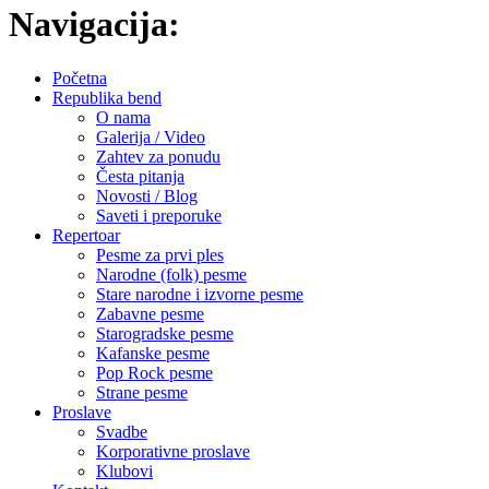
Navigacija:
Početna
Republika bend
O nama
Galerija / Video
Zahtev za ponudu
Česta pitanja
Novosti / Blog
Saveti i preporuke
Repertoar
Pesme za prvi ples
Narodne (folk) pesme
Stare narodne i izvorne pesme
Zabavne pesme
Starogradske pesme
Kafanske pesme
Pop Rock pesme
Strane pesme
Proslave
Svadbe
Korporativne proslave
Klubovi