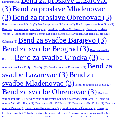
Karaburma
(2)
(3)
Bend za proslave Mladenovac
(3)
Bend za proslave Obrenovac
(3)
Bend za proslave Palilula
(2)
Bend za proslave Rakovica
(2)
Bend za proslave Stari Grad
(2)
Bend za proslave Višnjička Banja
(2)
Bend za proslave Voždovac
(2)
Bend za proslave
Vračar
(2)
Bend za proslave Zemun
(2)
Bend za proslave Zvezdara
(2)
Bend za proslave
Bend za svadbe Barajevo
(3)
Čukarica
(2)
Bend za svadbe Beograd
(3)
Bend za svadbe
Bend za svadbe Grocka
(3)
Borča
(2)
Bend za
Bend za
svadbe i proslave Kraljice Natalije
(2)
Bend za svadbe Karaburma
(2)
svadbe Lazarevac
(3)
Bend za
svadbe Mladenovac
(3)
Bend za svadbe Novi Sad
(2)
Bend za svadbe Obrenovac
(3)
Bend za
svadbe Palilula
(2)
Bend za svadbe Rakovica
(2)
Bend za svadbe Stari Grad
(2)
Bend za
svadbe Višnjička Banja
(2)
Bend za svadbe Voždovac
(2)
Bend za svadbe Vračar
(2)
Bend za
svadbe Zemun
(2)
Bend za svadbe Zvezdara
(2)
Bend za svadbe Čukarica
(2)
Energija
benda na svadbi
(2)
Najbolja atmosfera na svadbi
(2)
Organizacija muzike za svadbu
(2)