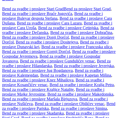
Bend za svadbe i proslave Stari Grad
Bend za proslave Stari Grad
,
Bend za svadbe i proslave Braće Jugovića
,
Bend za svadbe i
proslave Bulevar despota Stefana
,
Bend za svadbe i proslave Cara
Dušana
,
Bend za svadbe i proslave Cara Lazara
,
Bend za svadbe i
proslave Cara Uroša
,
Bend za svadbe i proslave Cetinjska
,
Bend za
svadbe i proslave Dečanska
,
Bend za svadbe i proslave Dobračina
,
Bend za svadbe i proslave Donji Dorćol
,
Bend za svadbe i proslave
Dorćol
,
Bend za svadbe i proslave Dositejeva
,
Bend za svadbe i
proslave Dunavski kej
,
Bend za svadbe i proslave Francuska ulica
,
Bend za svadbe i proslave Gornji Dorćol
,
Bend za svadbe i proslave
Gospodar Jevremova
,
Bend za svadbe i proslave Gospodar
Jovanova
,
Bend za svadbe i proslave Gundulićev venac
,
Bend za
svadbe i proslave Hilandarska
,
Bend za svadbe i proslave Jevrejska
,
Bend za svadbe i proslave Jug Bogdanova
,
Bend za svadbe i
proslave Kalemegdan
,
Bend za svadbe i proslave Kapetan Mišina
,
Bend za svadbe i proslave Knez Mihailova
,
Bend za svadbe i
proslave Kosančićev venac
,
Bend za svadbe i proslave Kralja Petra
,
Bend za svadbe i proslave Kraljice Natalije
,
Bend za svadbe i
proslave Majke Jevrosime
,
Bend za svadbe i proslave Makedonska
,
Bend za svadbe i proslave Maršala Birjuzova
,
Bend za svadbe i
proslave Nušićeva
,
Bend za svadbe i proslave Obilićev venac
,
Bend
za svadbe i proslave Pariska
,
Bend za svadbe i proslave Simina
,
Bend za svadbe i proslave Skadarska
,
Bend za svadbe i proslave
Stari Grad
,
Bend za svadbe i proslave Strahinjića Bana
,
Bend za