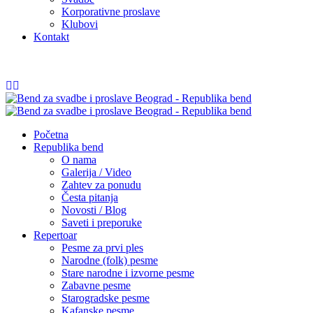
Korporativne proslave
Klubovi
Kontakt
065/54 84 252
info@republikabend.rs
Početna
Republika bend
O nama
Galerija / Video
Zahtev za ponudu
Česta pitanja
Novosti / Blog
Saveti i preporuke
Repertoar
Pesme za prvi ples
Narodne (folk) pesme
Stare narodne i izvorne pesme
Zabavne pesme
Starogradske pesme
Kafanske pesme