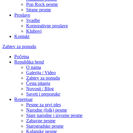
Pop Rock pesme
Strane pesme
Proslave
Svadbe
Korporativne proslave
Klubovi
Kontakt
Zahtev za ponudu
Početna
Republika bend
O nama
Galerija / Video
Zahtev za ponudu
Česta pitanja
Novosti / Blog
Saveti i preporuke
Repertoar
Pesme za prvi ples
Narodne (folk) pesme
Stare narodne i izvorne pesme
Zabavne pesme
Starogradske pesme
Kafanske pesme