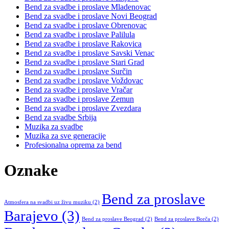
Bend za svadbe i proslave Mladenovac
Bend za svadbe i proslave Novi Beograd
Bend za svadbe i proslave Obrenovac
Bend za svadbe i proslave Palilula
Bend za svadbe i proslave Rakovica
Bend za svadbe i proslave Savski Venac
Bend za svadbe i proslave Stari Grad
Bend za svadbe i proslave Surčin
Bend za svadbe i proslave Voždovac
Bend za svadbe i proslave Vračar
Bend za svadbe i proslave Zemun
Bend za svadbe i proslave Zvezdara
Bend za svadbe Srbija
Muzika za svadbe
Muzika za sve generacije
Profesionalna oprema za bend
Oznake
Bend za proslave
Atmosfera na svadbi uz živu muziku
(2)
Barajevo
(3)
Bend za proslave Beograd
(2)
Bend za proslave Borča
(2)