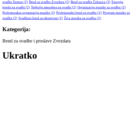
svadbe Zemun
(2)
Bend za svadbe Zvezdara
(2)
Bend za svadbe Čukarica
(2)
Energija
benda na svadbi
(2)
Najbolja atmosfera na svadbi
(2)
Organizacija muzike za svadbu
(2)
Profesionalna organizacija muzike
(2)
Profesionalni bend za svadbe
(2)
Program muzike za
svadbu
(2)
Svadbeni bend sa iskustvom
(2)
Živa muzika za svadbu
(2)
Kategorija:
Bend za svadbe i proslave Zvezdara
Ukratko
Republika bend je, tokom svog dugogodišnjeg postojanja, gradio
brend koji je usmeren pre svega na kvalitet. Iskustvo, saradnja sa
poznatima i veliki broj nastupa na raznim vrstama proslava su nam
omogućili da kvalitet održimo i konstantno unapređujemo, na
zadovoljstvo pre svega naših klijenata.
Republika bend postoji od 2009 godine.Tokom svih ovih godina
gradili smo svoj brend, a bili smo i zvanični prateći bend nekih
poznatih imena naše estrade. Bend je specijalizovan za svadbe,
korporativne proslave, klubove, sa izuzetnim repertoarom
prilagođenim svakoj prilici.