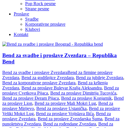
Pop Rock pesme
Strane pesme
Proslave
Svadbe
Korporativne proslave
Klubovi
Kontakt
Bend za svadbe i proslave Zvezdara – Republika
Bend
Bend za svadbe i proslave Zvezdara
Bend za firmine proslave
Zvezdara
,
Bend za godišnjice Zvezdara
,
Bend za jubileje Zvezdara
,
Bend za korporativne proslave Zvezdara
,
Bend za krštenja
Zvezdara
,
Bend za proslave Bulevar Kralja Aleksandra
,
Bend za
proslave Cvetkova Pijaca
,
Bend za proslave Dimitrija Tucovića
,
Bend za proslave Đeram Pijaca
,
Bend za proslave Konjarnik
,
Bend
za proslave Lion
,
Bend za proslave Mali Mokri Lug
,
Bend za
proslave Mirijevo
,
Bend za proslave Ustanička
,
Bend za proslave
Veliki Mokri Lug
,
Bend za proslave Vojislava Ilića
,
Bend za
proslave Zvezdara
,
Bend za proslave Zvezdarska Šuma
,
Bend za
punoletstva Zvezdara
,
Bend za rođendane Zvezdara
,
Bend za