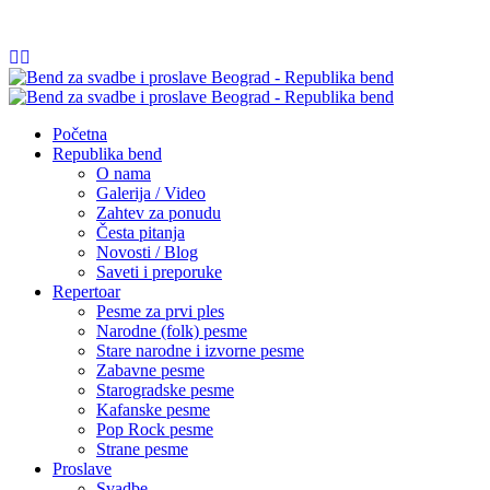
065/54 84 252
info@republikabend.rs
Početna
Republika bend
O nama
Galerija / Video
Zahtev za ponudu
Česta pitanja
Novosti / Blog
Saveti i preporuke
Repertoar
Pesme za prvi ples
Narodne (folk) pesme
Stare narodne i izvorne pesme
Zabavne pesme
Starogradske pesme
Kafanske pesme
Pop Rock pesme
Strane pesme
Proslave
Svadbe