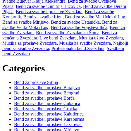
svadbe Bulevar Kralja Aleksandra
,
Bend za svadbe Cvetkova
Pijaca
,
Bend za svadbe Dimitrija Tucovića
,
Bend za svadbe Đeram
Pijaca
,
Bend za svadbe i proslave Zvezdara
,
Bend za svadbe
Konjarnik
,
Bend za svadbe Lion
,
Bend za svadbe Mali Mokri Lug
,
Bend za svadbe Mirijevo
,
Bend za svadbe Ustanička
,
Bend za
svadbe Veliki Mokri Lug
,
Bend za svadbe Vojislava Ilića
,
Bend za
svadbe Zvezdara
,
Bend za svadbe Zvezdarska Šuma
,
Bend za
venčanja Zvezdara
,
Live bend Zvezdara
,
Muzika uživo Zvezdara
,
Muzika za proslave Zvezdara
,
Muzika za svadbe Zvezdara
,
Najbolji
bend za svadbe Zvezdara
,
Profesionalni bend Zvezdara
,
Svadbeni
bend Zvezdara
Categories
Bend za proslave Srbija
Bend za svadbe i proslave Barajevo
Bend za svadbe i proslave Beograd
Bend za svadbe i proslave Borča
Bend za svadbe i proslave Čukarica
Bend za svadbe i proslave Grocka
Bend za svadbe i proslave Kaluđerica
Bend za svadbe i proslave Karaburma
Bend za svadbe i proslave Lazarevac
Bend za svadbe i proslave Mirijevo