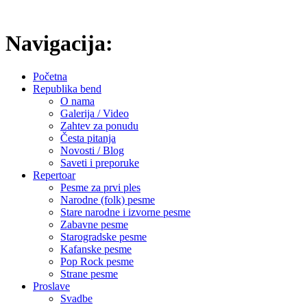
[Saznajte više]
Navigacija:
Početna
Republika bend
O nama
Galerija / Video
Zahtev za ponudu
Česta pitanja
Novosti / Blog
Saveti i preporuke
Repertoar
Pesme za prvi ples
Narodne (folk) pesme
Stare narodne i izvorne pesme
Zabavne pesme
Starogradske pesme
Kafanske pesme
Pop Rock pesme
Strane pesme
Proslave
Svadbe