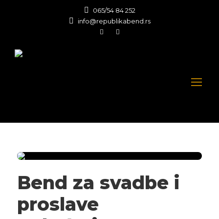
065/54 84 252
info@republikabend.rs
Bend za svadbe i
proslave