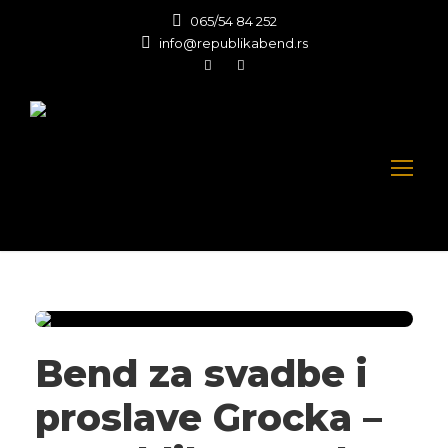
065/54 84 252
info@republikabend.rs
Bend za svadbe i
proslave Grocka –