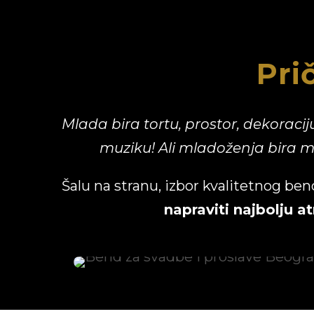
Pri
Mlada bira tortu, prostor, dekoracij
muziku! Ali mladoženja bira mu
Šalu na stranu, izbor kvalitetnog bend
napraviti najbolju 