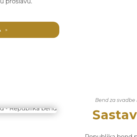
u proslavu.
A
Bend za svadbe 
Sasta
Republika bend p