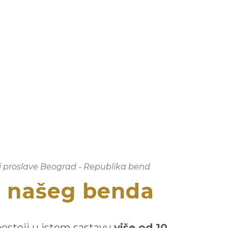
i proslave Beograd - Republika bend
v našeg benda
ostoji u istom sastavu
više od 10