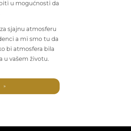
biti u mogućnosti da
.
 za sjajnu atmosferu
denci a mi smo tu da
 bi atmosfera bila
 u vašem životu.