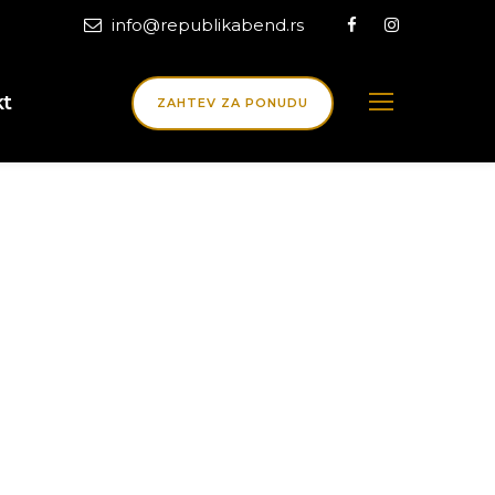
info@republikabend.rs
kt
ZAHTEV ZA PONUDU