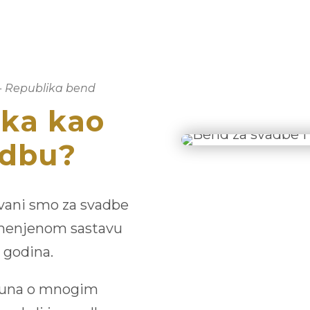
- Republika bend
ika kao
adbu?
ovani smo za svadbe
izmenjenom sastavu
 godina.
ačuna o mnogim