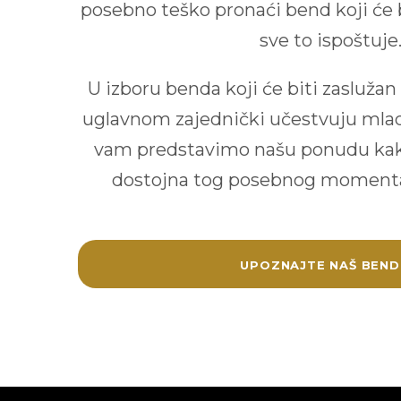
posebno teško pronaći bend koji će 
sve to ispoštuje
U izboru benda koji će biti zaslužan
uglavnom zajednički učestvuju mla
vam predstavimo našu ponudu kako
dostojna tog posebnog momenta
UPOZNAJTE NAŠ BEND