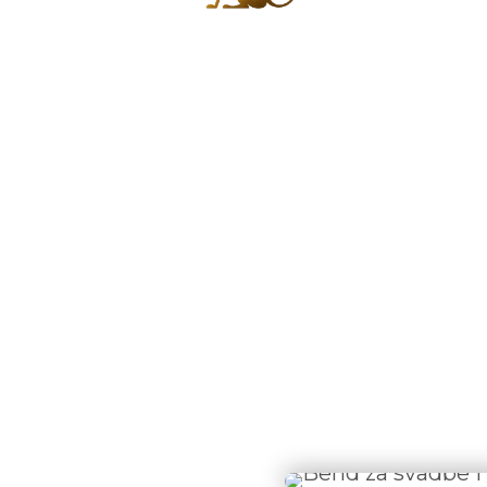
Svadbe
Bend za svadbe i proslave Beograd - Republika bend