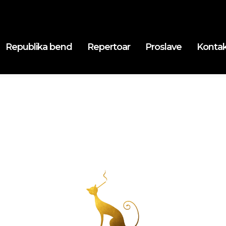
Republika bend
Repertoar
Proslave
Konta