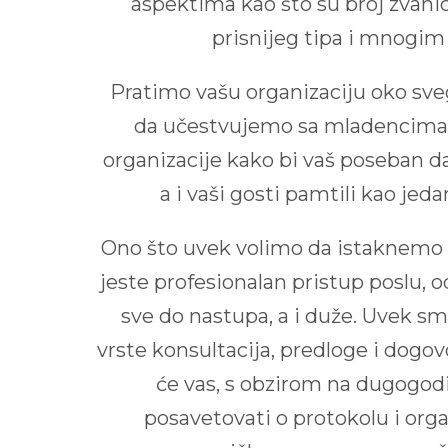
aspektima kao što su broj zvanica
prisnijeg tipa i mnogim
Pratimo vašu organizaciju oko sve
da učestvujemo sa mladencima 
organizacije kako bi vaš poseban d
a i vaši gosti pamtili kao jed
Ono što uvek volimo da istaknemo z
jeste profesionalan pristup poslu, o
sve do nastupa, a i duže. Uvek s
vrste konsultacija, predloge i dogo
će vas, s obzirom na dugogodi
posavetovati o protokolu i orga