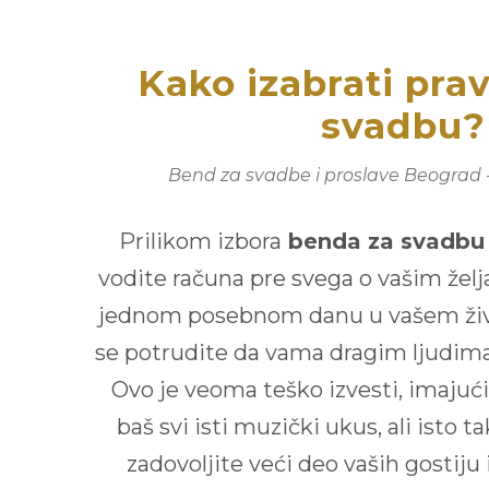
Kako izabrati pra
svadbu?
Bend za svadbe i proslave Beograd 
Prilikom izbora
benda za svadbu
vodite računa pre svega o vašim želja
jednom posebnom danu u vašem životu
se potrudite da vama dragim ljudima
Ovo je veoma teško izvesti, imaju
baš svi isti muzički ukus, ali isto t
zadovoljite veći deo vaših gostiju i