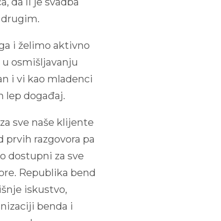
, da li je svadba
 drugim.
ga i želimo aktivno
u osmišljavanju
an i vi kao mladenci
an lep događaj.
a sve naše klijente
d prvih razgovora pa
mo dostupni za sve
vore. Republika bend
šnje iskustvo,
nizaciji benda i