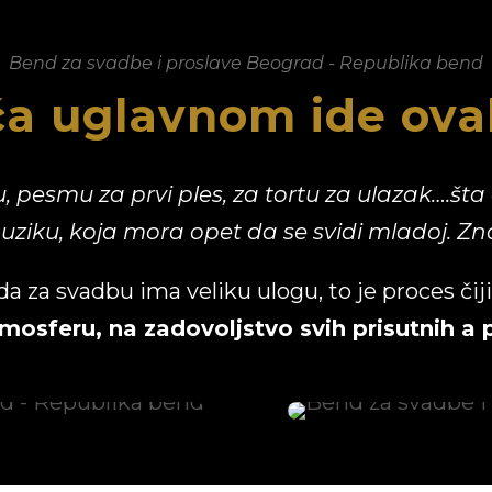
Bend za svadbe i proslave Beograd - Republika bend
ča uglavnom ide ovak
u, pesmu za prvi ples, za tortu za ulazak….š
ziku, koja mora opet da se svidi mladoj. Zn
a za svadbu ima veliku ulogu, to je proces čiji k
atmosferu, na zadovoljstvo svih prisutnih 