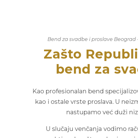
Bend za svadbe i proslave Beograd 
Zašto Republ
bend za sv
Kao profesionalan bend specijaliz
kao i ostale vrste proslava. U ne
nastupamo već duži niz
U slučaju venčanja vodimo r