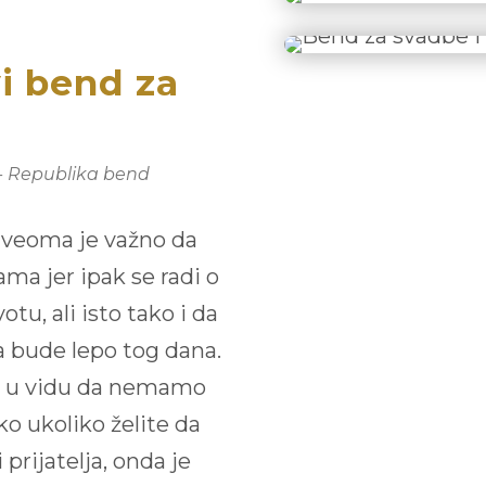
vi bend za
- Republika bend
veoma je važno da
ma jer ipak se radi o
, ali isto tako i da
 bude lepo tog dana.
ći u vidu da nemamo
ako ukoliko želite da
 prijatelja, onda je