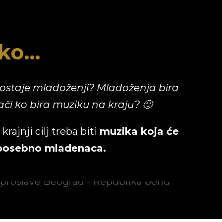
o...
ta ostaje mladoženji? Mladoženja bira
ači ko bira muziku na kraju? 🙂
rajnji cilj treba biti
muzika koja će
a posebno mladenaca.