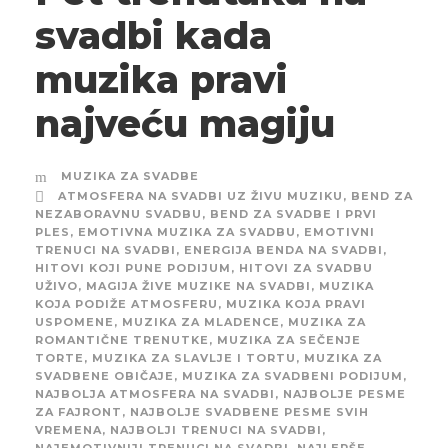
svadbi kada
muzika pravi
najveću magiju
MUZIKA ZA SVADBE
ATMOSFERA NA SVADBI UZ ŽIVU MUZIKU
,
BEND ZA
NEZABORAVNU SVADBU
,
BEND ZA SVADBE I PRVI
PLES
,
EMOTIVNA MUZIKA ZA SVADBU
,
EMOTIVNI
TRENUCI NA SVADBI
,
ENERGIJA BENDA NA SVADBI
,
HITOVI KOJI PUNE PODIJUM
,
HITOVI ZA SVADBU
UŽIVO
,
MAGIJA ŽIVE MUZIKE NA SVADBI
,
MUZIKA
KOJA PODIŽE ATMOSFERU
,
MUZIKA KOJA PRAVI
USPOMENE
,
MUZIKA ZA MLADENCE
,
MUZIKA ZA
ROMANTIČNE TRENUTKE
,
MUZIKA ZA SEČENJE
TORTE
,
MUZIKA ZA SLAVLJE I TORTU
,
MUZIKA ZA
SVADBENE OBIČAJE
,
MUZIKA ZA SVADBENI PODIJUM
,
NAJBOLJA ATMOSFERA NA SVADBI
,
NAJBOLJE PESME
ZA FAJRONT
,
NAJBOLJE SVADBENE PESME SVIH
VREMENA
,
NAJBOLJI TRENUCI NA SVADBI
,