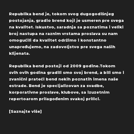
Republika bend je, tokom svog dugogodišnjeg
postojanja, gradio brend koji je usmeren pre svega
na kvalitet. Iskustvo, saradnja sa poznatima i veliki
broj nastupa na raznim vrstama proslava su nam
omogućili da kvalitet održimo i konstantno
unapređujemo, na zadovoljstvo pre svega naših
klijenata.
Republika bend postoji od 2009 godine.Tokom
svih ovih godina gradili smo svoj brend, a bili smo i
zvanični prateći bend nekih poznatih imena naše
estrade. Bend je specijalizovan za svadbe,
korporativne proslave, klubove, sa izuzetnim
repertoarom prilagođenim svakoj prilici.
[Saznajte više]