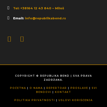
Tel: +38164 12 43 840 – Miloš
Email:
info@republikabend.rs
COPYRIGHT © REPUBLIKA BEND | SVA PRAVA
ZADRŽANA.
POČETNA
|
O NAMA
|
REPERTOAR
|
PROSLAVE
|
SVI
BENDOVI
|
KONTAKT
POLITIKA PRIVATNOSTI
|
USLOVI KORIŠĆENJA