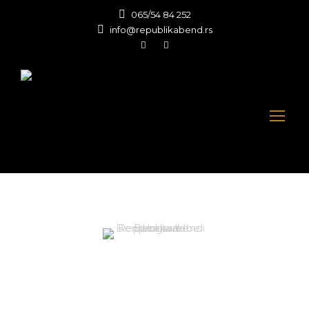
065/54 84 252
info@republikabend.rs
Pop Rock pesme
Bend za svadbe i proslave Beograd -