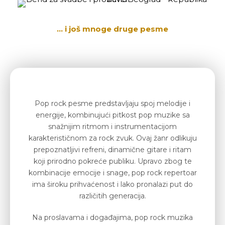
… i još mnoge druge pesme
Pop rock pesme predstavljaju spoj melodije i
energije, kombinujući pitkost pop muzike sa
snažnijim ritmom i instrumentacijom
karakterističnom za rock zvuk. Ovaj žanr odlikuju
prepoznatljivi refreni, dinamične gitare i ritam
koji prirodno pokreće publiku. Upravo zbog te
kombinacije emocije i snage, pop rock repertoar
ima široku prihvaćenost i lako pronalazi put do
različitih generacija.
Na proslavama i događajima, pop rock muzika