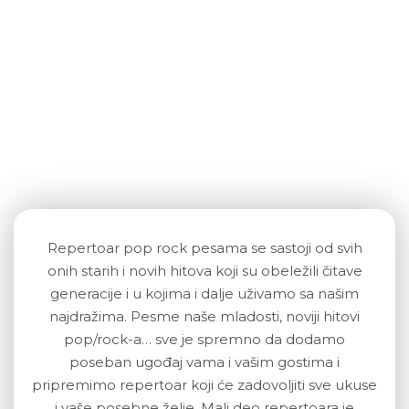
Republika bend
Repertoar pop rock pesama se sastoji od svih
onih starih i novih hitova koji su obeležili čitave
generacije i u kojima i dalje uživamo sa našim
najdražima. Pesme naše mladosti, noviji hitovi
pop/rock-a… sve je spremno da dodamo
poseban ugođaj vama i vašim gostima i
pripremimo repertoar koji će zadovoljiti sve ukuse
i vaše posebne želje. Mali deo repertoara je