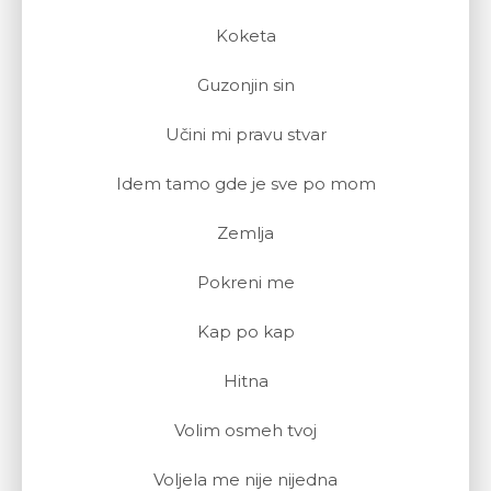
Koketa
Guzonjin sin
Učini mi pravu stvar
Idem tamo gde je sve po mom
Zemlja
Pokreni me
Kap po kap
Hitna
Volim osmeh tvoj
Voljela me nije nijedna