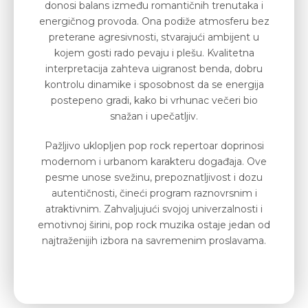
donosi balans između romantičnih trenutaka i
energičnog provoda. Ona podiže atmosferu bez
preterane agresivnosti, stvarajući ambijent u
kojem gosti rado pevaju i plešu. Kvalitetna
interpretacija zahteva uigranost benda, dobru
kontrolu dinamike i sposobnost da se energija
postepeno gradi, kako bi vrhunac večeri bio
snažan i upečatljiv.
Pažljivo uklopljen pop rock repertoar doprinosi
modernom i urbanom karakteru događaja. Ove
pesme unose svežinu, prepoznatljivost i dozu
autentičnosti, čineći program raznovrsnim i
atraktivnim. Zahvaljujući svojoj univerzalnosti i
emotivnoj širini, pop rock muzika ostaje jedan od
najtraženijih izbora na savremenim proslavama.