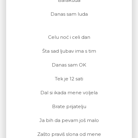
Barakuda
Danas sam luda
Celu noć i celi dan
Šta sad ljubav ima s tim
Danas sam OK
Tek je 12 sati
Dal si ikada mene voljela
Brate prijatelju
Ja bih da pevam još malo
Zašto praviš slona od mene