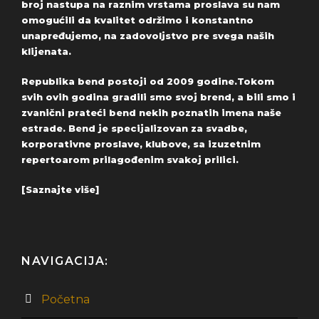
broj nastupa na raznim vrstama proslava su nam
omogućili da kvalitet održimo i konstantno
unapređujemo, na zadovoljstvo pre svega naših
klijenata.
Republika bend postoji od 2009 godine.Tokom
svih ovih godina gradili smo svoj brend, a bili smo i
zvanični prateći bend nekih poznatih imena naše
estrade. Bend je specijalizovan za svadbe,
korporativne proslave, klubove, sa izuzetnim
repertoarom prilagođenim svakoj prilici.
[Saznajte više]
NAVIGACIJA:
Početna