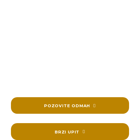
Veoma smo zahvalni našim klijentima sa
kojima smo delili njihove radosne trenutke i
koji su nam ukazali poverenje.
Zahvaljujemo se i našim budućim klijentima i
unapred se radujemo svakoj sledećoj saradnji.
Republika bend je uvek dostupan za kontakt i
konsultacije. Budite slobodni da nam se javite.
POZOVITE ODMAH
BRZI UPIT