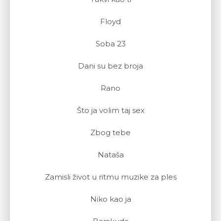
Floyd
Soba 23
Dani su bez broja
Rano
Što ja volim taj sex
Zbog tebe
Nataša
Zamisli život u ritmu muzike za ples
Niko kao ja