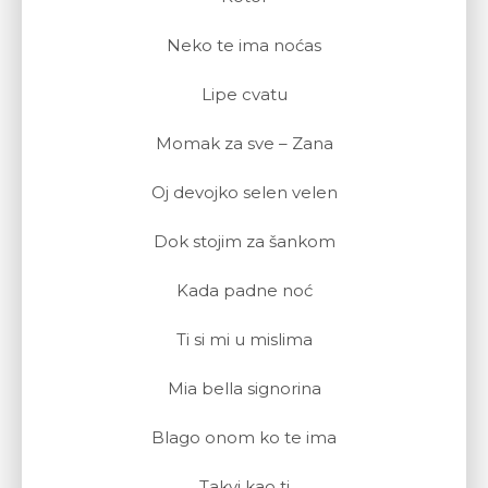
Neko te ima noćas
Lipe cvatu
Momak za sve – Zana
Oj devojko selen velen
Dok stojim za šankom
Kada padne noć
Ti si mi u mislima
Mia bella signorina
Blago onom ko te ima
Takvi kao ti