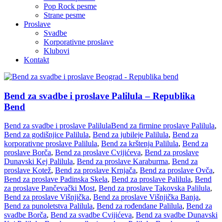
Pop Rock pesme
Strane pesme
Proslave
Svadbe
Korporativne proslave
Klubovi
Kontakt
Bend za svadbe i proslave Palilula – Republika
Bend
Bend za svadbe i proslave Palilula
Bend za firmine proslave Palilula
,
Bend za godišnjice Palilula
,
Bend za jubileje Palilula
,
Bend za
korporativne proslave Palilula
,
Bend za krštenja Palilula
,
Bend za
proslave Borča
,
Bend za proslave Cvijićeva
,
Bend za proslave
Dunavski Kej Palilula
,
Bend za proslave Karaburma
,
Bend za
proslave Kotež
,
Bend za proslave Krnjača
,
Bend za proslave Ovča
,
Bend za proslave Padinska Skela
,
Bend za proslave Palilula
,
Bend
za proslave Pančevački Most
,
Bend za proslave Takovska Palilula
,
Bend za proslave Višnjička
,
Bend za proslave Višnjička Banja
,
Bend za punoletstva Palilula
,
Bend za rođendane Palilula
,
Bend za
svadbe Borča
,
Bend za svadbe Cvijićeva
,
Bend za svadbe Dunavski