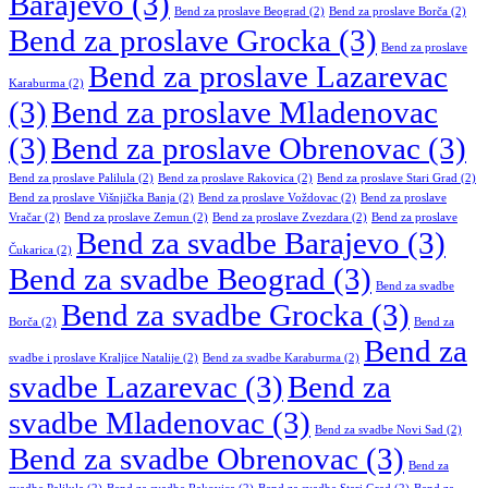
Barajevo
(3)
Bend za proslave Beograd
(2)
Bend za proslave Borča
(2)
Bend za proslave Grocka
(3)
Bend za proslave
Bend za proslave Lazarevac
Karaburma
(2)
(3)
Bend za proslave Mladenovac
(3)
Bend za proslave Obrenovac
(3)
Bend za proslave Palilula
(2)
Bend za proslave Rakovica
(2)
Bend za proslave Stari Grad
(2)
Bend za proslave Višnjička Banja
(2)
Bend za proslave Voždovac
(2)
Bend za proslave
Vračar
(2)
Bend za proslave Zemun
(2)
Bend za proslave Zvezdara
(2)
Bend za proslave
Bend za svadbe Barajevo
(3)
Čukarica
(2)
Bend za svadbe Beograd
(3)
Bend za svadbe
Bend za svadbe Grocka
(3)
Borča
(2)
Bend za
Bend za
svadbe i proslave Kraljice Natalije
(2)
Bend za svadbe Karaburma
(2)
svadbe Lazarevac
(3)
Bend za
svadbe Mladenovac
(3)
Bend za svadbe Novi Sad
(2)
Bend za svadbe Obrenovac
(3)
Bend za