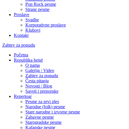
Pop Rock pesme
Strane pesme
Proslave
Svadbe
Korporativne proslave
Klubovi
Kontakt
Zahtev za ponudu
Početna
Republika bend
O nama
Galerija / Video
Zahtev za ponudu
Česta pitanja
Novosti / Blog
Saveti i preporuke
Repertoar
Pesme za prvi ples
Narodne (folk) pesme
Stare narodne i izvorne pesme
Zabavne pesme
Starogradske pesme
Kafanske pesme