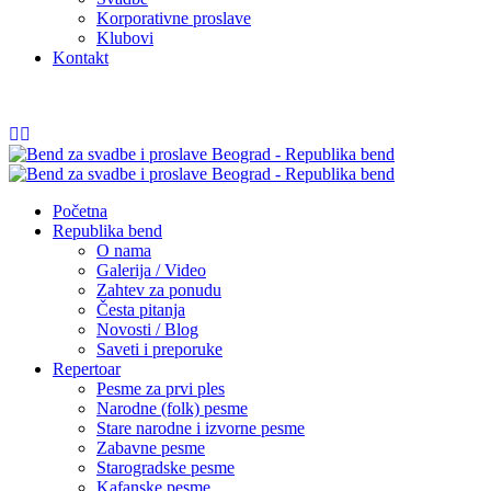
Korporativne proslave
Klubovi
Kontakt
065/54 84 252
info@republikabend.rs
Početna
Republika bend
O nama
Galerija / Video
Zahtev za ponudu
Česta pitanja
Novosti / Blog
Saveti i preporuke
Repertoar
Pesme za prvi ples
Narodne (folk) pesme
Stare narodne i izvorne pesme
Zabavne pesme
Starogradske pesme
Kafanske pesme