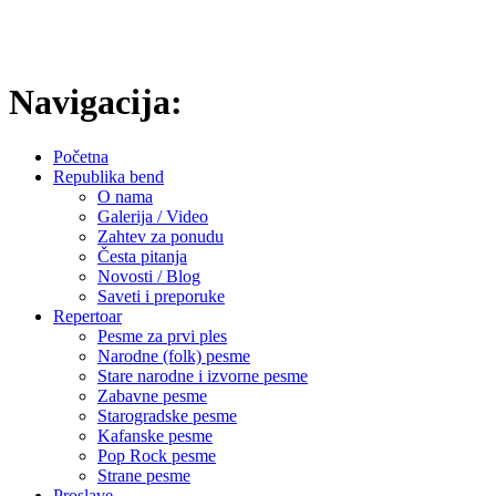
prilagođenim svakoj prilici.
[Saznajte više]
Navigacija:
Početna
Republika bend
O nama
Galerija / Video
Zahtev za ponudu
Česta pitanja
Novosti / Blog
Saveti i preporuke
Repertoar
Pesme za prvi ples
Narodne (folk) pesme
Stare narodne i izvorne pesme
Zabavne pesme
Starogradske pesme
Kafanske pesme
Pop Rock pesme
Strane pesme
Proslave