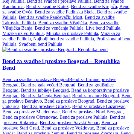
Kej Palilula
,
Bend za svadbe i proslave Palilula
,
Bend za svadbe
Karaburma
,
Bend za svadbe Kotež
,
Bend za svadbe Krnjača
,
Bend
za svadbe Ovča
,
Bend za svadbe Padinska Skela
,
Bend za svadbe
Palilula
,
Bend za svadbe Pančevački Most
,
Bend za svadbe
Takovska Palilula
,
Bend za svadbe Višnjička
,
Bend za svadbe
Višnjička Banja
,
Bend za venčanja Palilula
,
Live bend Palilula
,
Muzika uživo Palilula
,
Muzika za proslave Palilula
,
Muzika za
svadbe Palilula
,
Najbolji bend za svadbe Palilula
,
Profesionalni bend
Palilula
,
Svadbeni bend Palilula
Bend za svadbe i proslave Beograd – Republika
Bend
Bend za svadbe i proslave Beograd
Bend za firmine proslave
Beograd
,
Bend za gala večeri Beograd
,
Bend za godišnjice
Beograd
,
Bend za jubileje Beograd
,
Bend za korporativne proslave
Beograd
,
Bend za krštenja Beograd
,
Bend za mature Beograd
,
Bend
za proslave Barajevo
,
Bend za proslave Beograd
,
Bend za proslave
Čukarica
,
Bend za proslave Grocka
,
Bend za proslave Lazarevac
,
Bend za proslave Mladenovac
,
Bend za proslave Novi Beograd
,
Bend za proslave Obrenovac
,
Bend za proslave Palilula
,
Bend za
proslave Rakovica
,
Bend za proslave Savski Venac
,
Bend za
proslave Stari Grad
,
Bend za proslave Voždovac
,
Bend za proslave
Vračar
,
Bend za proslave Zemun
,
Bend za proslave Zvezdara
,
Bend