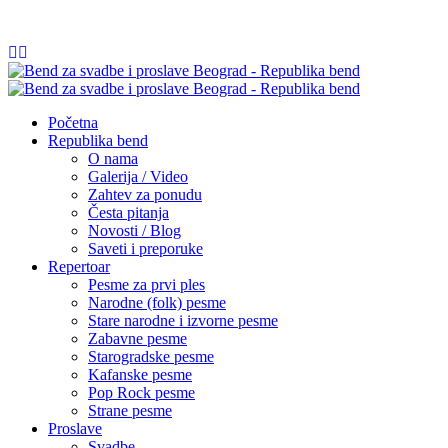
065/54 84 252
info@republikabend.rs
Početna
Republika bend
O nama
Galerija / Video
Zahtev za ponudu
Česta pitanja
Novosti / Blog
Saveti i preporuke
Repertoar
Pesme za prvi ples
Narodne (folk) pesme
Stare narodne i izvorne pesme
Zabavne pesme
Starogradske pesme
Kafanske pesme
Pop Rock pesme
Strane pesme
Proslave
Svadbe