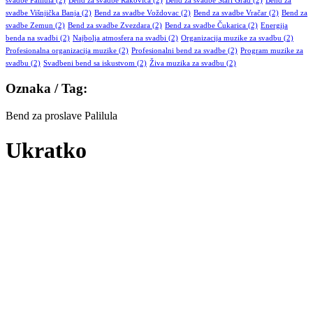
svadbe Palilula
(2)
Bend za svadbe Rakovica
(2)
Bend za svadbe Stari Grad
(2)
Bend za
svadbe Višnjička Banja
(2)
Bend za svadbe Voždovac
(2)
Bend za svadbe Vračar
(2)
Bend za
svadbe Zemun
(2)
Bend za svadbe Zvezdara
(2)
Bend za svadbe Čukarica
(2)
Energija
benda na svadbi
(2)
Najbolja atmosfera na svadbi
(2)
Organizacija muzike za svadbu
(2)
Profesionalna organizacija muzike
(2)
Profesionalni bend za svadbe
(2)
Program muzike za
svadbu
(2)
Svadbeni bend sa iskustvom
(2)
Živa muzika za svadbu
(2)
Oznaka / Tag:
Bend za proslave Palilula
Ukratko
Republika bend je, tokom svog dugogodišnjeg postojanja, gradio
brend koji je usmeren pre svega na kvalitet. Iskustvo, saradnja sa
poznatima i veliki broj nastupa na raznim vrstama proslava su nam
omogućili da kvalitet održimo i konstantno unapređujemo, na
zadovoljstvo pre svega naših klijenata.
Republika bend postoji od 2009 godine.Tokom svih ovih godina
gradili smo svoj brend, a bili smo i zvanični prateći bend nekih
poznatih imena naše estrade. Bend je specijalizovan za svadbe,
korporativne proslave, klubove, sa izuzetnim repertoarom