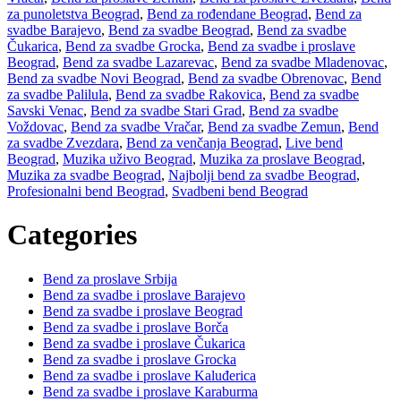
za punoletstva Beograd
,
Bend za rođendane Beograd
,
Bend za
svadbe Barajevo
,
Bend za svadbe Beograd
,
Bend za svadbe
Čukarica
,
Bend za svadbe Grocka
,
Bend za svadbe i proslave
Beograd
,
Bend za svadbe Lazarevac
,
Bend za svadbe Mladenovac
,
Bend za svadbe Novi Beograd
,
Bend za svadbe Obrenovac
,
Bend
za svadbe Palilula
,
Bend za svadbe Rakovica
,
Bend za svadbe
Savski Venac
,
Bend za svadbe Stari Grad
,
Bend za svadbe
Voždovac
,
Bend za svadbe Vračar
,
Bend za svadbe Zemun
,
Bend
za svadbe Zvezdara
,
Bend za venčanja Beograd
,
Live bend
Beograd
,
Muzika uživo Beograd
,
Muzika za proslave Beograd
,
Muzika za svadbe Beograd
,
Najbolji bend za svadbe Beograd
,
Profesionalni bend Beograd
,
Svadbeni bend Beograd
Categories
Bend za proslave Srbija
Bend za svadbe i proslave Barajevo
Bend za svadbe i proslave Beograd
Bend za svadbe i proslave Borča
Bend za svadbe i proslave Čukarica
Bend za svadbe i proslave Grocka
Bend za svadbe i proslave Kaluđerica
Bend za svadbe i proslave Karaburma