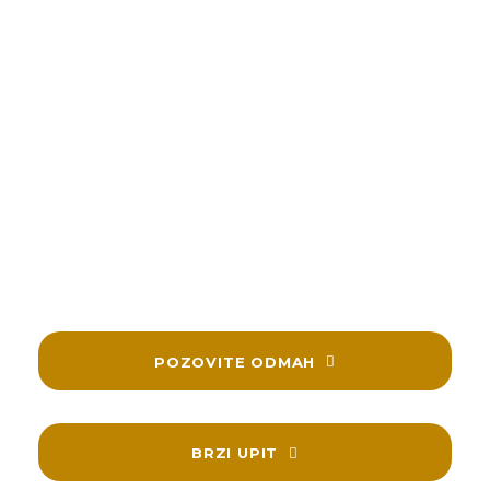
Veoma smo zahvalni našim klijentima sa
kojima smo delili njihove radosne trenutke i
koji su nam ukazali poverenje.
Zahvaljujemo se i našim budućim klijentima i
unapred se radujemo svakoj sledećoj saradnji.
Republika bend je uvek dostupan za kontakt i
konsultacije. Budite slobodni da nam se javite.
POZOVITE ODMAH
BRZI UPIT