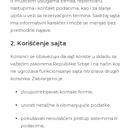
o muzičkim uslugama benda, repertoaru,
nastupima i kontakt podacima, kao i za slanje
upita u vezi sa rezervacijom termina. Sadržaj sajta
ima informativni karakter i može se menjati bez
prethodne najave.
2. Korišćenje sajta
Korisnici se obavezuju da sajt koriste u skladu sa
važećim zakonima Republike Srbije i na način koji
ne ugrožava funkcionisanje sajta niti prava drugih
korisnika. Zabranjeno je:
zloupotrebljavati kontakt forme,
unositi netačne ili obmanjujuće podatke,
pokušavati neovlašćeni pristup sistemima ili
podacima,