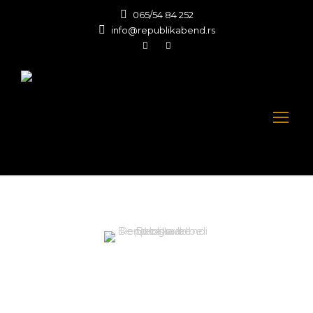
065/54 84 252
info@republikabend.rs
Uslovi korišćenja
Bend za svadbe i proslave Beograd -