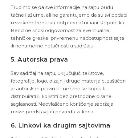
Trudimo se da sve informacije na sajtu budu
tačne i ažurne, ali ne garantujemo da su svi podaci
u svakom trenutku potpuno ažurirani. Republika
Bend ne snosi odgovornost za eventualne
tehničke greške, privremenu nedostupnost sajta
ili nenamerne netačnosti u sadržaju.
5. Autorska prava
Sav sadržaj na sajtu, uključujući tekstove,
fotografije, logo, dizajn i druge materijale, zaštićen
je autorskim pravima i ne sme se kopirati,
distribuirati ili koristiti bez prethodne pisane
saglasnosti. Neovlašćeno korišćenje sadržaja
može predstavljati povredu zakona.
6. Linkovi ka drugim sajtovima