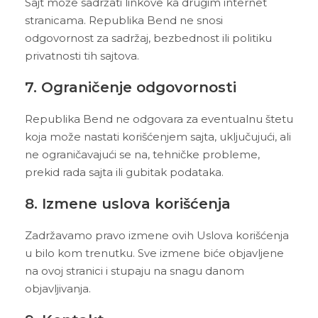
Sajt može sadržati linkove ka drugim internet
stranicama. Republika Bend ne snosi
odgovornost za sadržaj, bezbednost ili politiku
privatnosti tih sajtova.
7. Ograničenje odgovornosti
Republika Bend ne odgovara za eventualnu štetu
koja može nastati korišćenjem sajta, uključujući, ali
ne ograničavajući se na, tehničke probleme,
prekid rada sajta ili gubitak podataka.
8. Izmene uslova korišćenja
Zadržavamo pravo izmene ovih Uslova korišćenja
u bilo kom trenutku. Sve izmene biće objavljene
na ovoj stranici i stupaju na snagu danom
objavljivanja.