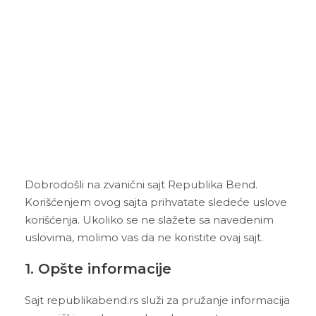
Republika bend
Dobrodošli na zvanični sajt Republika Bend.
Korišćenjem ovog sajta prihvatate sledeće uslove
korišćenja. Ukoliko se ne slažete sa navedenim
uslovima, molimo vas da ne koristite ovaj sajt.
1. Opšte informacije
Sajt republikabend.rs služi za pružanje informacija