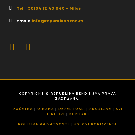
Tel: +38164 12 43 840 – Miloš
Email:
info@republikabend.rs
COPYRIGHT © REPUBLIKA BEND | SVA PRAVA
ZADRŽANA.
POČETNA
|
O NAMA
|
REPERTOAR
|
PROSLAVE
|
SVI
BENDOVI
|
KONTAKT
POLITIKA PRIVATNOSTI
|
USLOVI KORIŠĆENJA