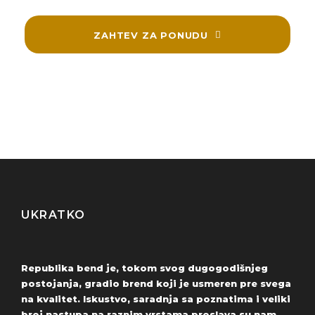
ZAHTEV ZA PONUDU
UKRATKO
Republika bend je, tokom svog dugogodišnjeg
postojanja, gradio brend koji je usmeren pre svega
na kvalitet. Iskustvo, saradnja sa poznatima i veliki
broj nastupa na raznim vrstama proslava su nam