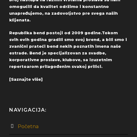
omogućili da kvalitet održimo i konstantno
unapređujemo, na zadovoljstvo pre svega naših
klijenata.
Republika bend postoji od 2009 godine.Tokom
svih ovih godina gradili smo svoj brend, a bili smo i
zvanični prateći bend nekih poznatih imena naše
estrade. Bend je specijalizovan za svadbe,
korporativne proslave, klubove, sa izuzetnim
repertoarom prilagođenim svakoj prilici.
[Saznajte više]
NAVIGACIJA:
Početna