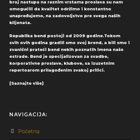
broj nastupa na raznim vrstama proslava su nam
omogućili da kvalitet održimo i konstantno
unapređujemo, na zadovoljstvo pre svega naših
klijenata.
Republika bend postoji od 2009 godine.Tokom
svih ovih godina gradili smo svoj brend, a bili smo i
zvanični prateći bend nekih poznatih imena naše
estrade. Bend je specijalizovan za svadbe,
korporativne proslave, klubove, sa izuzetnim
repertoarom prilagođenim svakoj prilici.
[Saznajte više]
NAVIGACIJA:
Početna