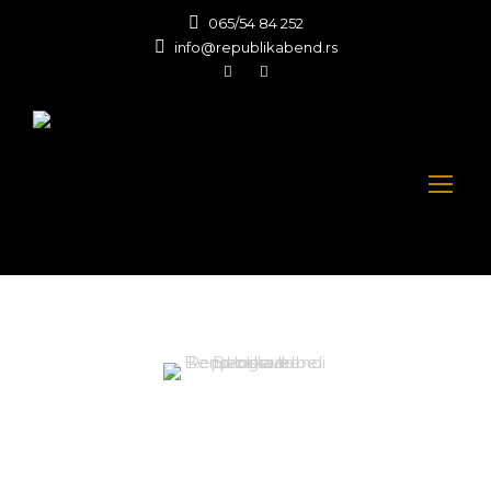
065/54 84 252
info@republikabend.rs
Kontakt
Bend za svadbe i proslave Beograd -