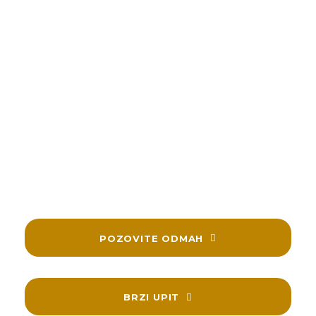
Veoma smo zahvalni našim klijentima sa
kojima smo delili njihove radosne trenutke i
koji su nam ukazali poverenje.
Zahvaljujemo se i našim budućim klijentima i
unapred se radujemo svakoj sledećoj saradnji.
Republika bend je uvek dostupan za kontakt i
konsultacije. Budite slobodni da nam se javite.
POZOVITE ODMAH
BRZI UPIT