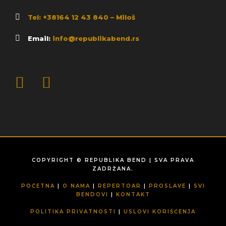
Tel: +38164 12 43 840 – Miloš
Email:
info@republikabend.rs
COPYRIGHT © REPUBLIKA BEND | SVA PRAVA
ZADRŽANA.
POČETNA
|
O NAMA
|
REPERTOAR
|
PROSLAVE
|
SVI
BENDOVI
|
KONTAKT
POLITIKA PRIVATNOSTI
|
USLOVI KORIŠĆENJA