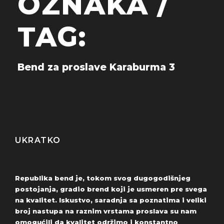
OZNAKA /
TAG:
Bend za proslave Karaburma 3
UKRATKO
Republika bend je, tokom svog dugogodišnjeg
postojanja, gradio brend koji je usmeren pre svega
na kvalitet. Iskustvo, saradnja sa poznatima i veliki
broj nastupa na raznim vrstama proslava su nam
omogućili da kvalitet održimo i konstantno