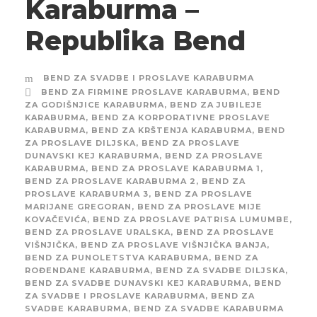
Karaburma –
Republika Bend
BEND ZA SVADBE I PROSLAVE KARABURMA
BEND ZA FIRMINE PROSLAVE KARABURMA
,
BEND
ZA GODIŠNJICE KARABURMA
,
BEND ZA JUBILEJE
KARABURMA
,
BEND ZA KORPORATIVNE PROSLAVE
KARABURMA
,
BEND ZA KRŠTENJA KARABURMA
,
BEND
ZA PROSLAVE DILJSKA
,
BEND ZA PROSLAVE
DUNAVSKI KEJ KARABURMA
,
BEND ZA PROSLAVE
KARABURMA
,
BEND ZA PROSLAVE KARABURMA 1
,
BEND ZA PROSLAVE KARABURMA 2
,
BEND ZA
PROSLAVE KARABURMA 3
,
BEND ZA PROSLAVE
MARIJANE GREGORAN
,
BEND ZA PROSLAVE MIJE
KOVAČEVIĆA
,
BEND ZA PROSLAVE PATRISA LUMUMBE
,
BEND ZA PROSLAVE URALSKA
,
BEND ZA PROSLAVE
VIŠNJIČKA
,
BEND ZA PROSLAVE VIŠNJIČKA BANJA
,
BEND ZA PUNOLETSTVA KARABURMA
,
BEND ZA
ROĐENDANE KARABURMA
,
BEND ZA SVADBE DILJSKA
,
BEND ZA SVADBE DUNAVSKI KEJ KARABURMA
,
BEND
ZA SVADBE I PROSLAVE KARABURMA
,
BEND ZA
SVADBE KARABURMA
,
BEND ZA SVADBE KARABURMA