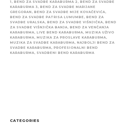
1
,
BEND ZA SVADBE KARABURMA 2
,
BEND ZA SVADBE
KARABURMA 3
,
BEND ZA SVADBE MARIJANE
GREGORAN
,
BEND ZA SVADBE MIJE KOVAČEVIĆA
,
BEND ZA SVADBE PATRISA LUMUMBE
,
BEND ZA
SVADBE URALSKA
,
BEND ZA SVADBE VIŠNJIČKA
,
BEND
ZA SVADBE VIŠNJIČKA BANJA
,
BEND ZA VENČANJA
KARABURMA
,
LIVE BEND KARABURMA
,
MUZIKA UŽIVO
KARABURMA
,
MUZIKA ZA PROSLAVE KARABURMA
,
MUZIKA ZA SVADBE KARABURMA
,
NAJBOLJI BEND ZA
SVADBE KARABURMA
,
PROFESIONALNI BEND
KARABURMA
,
SVADBENI BEND KARABURMA
CATEGORIES