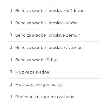
Bend za svadbe i proslave Voždovac
Bend za svadbe i proslave Vračar
Bend za svadbe i proslave Zemun
Bend za svadbe i proslave Zvezdara
Bend za svadbe Srbija
Muzika za svadbe
Muzika za sve generacije
Profesionalna oprema za bend