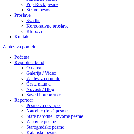
Pop Rock pesme
Strane pesme
Proslave
Svadbe
Korporativne proslave
Klubovi
Kontakt
Zahtev za ponudu
Početna
Republika bend
O nama
Galerija / Video
Zahtev za ponudu
Česta pitanja
Novosti / Blog
Saveti i preporuke
Repertoar
Pesme za prvi ples
Narodne (folk) pesme
Stare narodne i izvorne pesme
Zabavne pesme
Starogradske pesme
Kafanske pesme