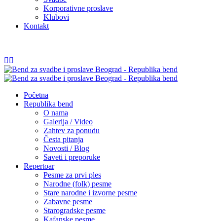
Korporativne proslave
Klubovi
Kontakt
065/54 84 252
info@republikabend.rs
Početna
Republika bend
O nama
Galerija / Video
Zahtev za ponudu
Česta pitanja
Novosti / Blog
Saveti i preporuke
Repertoar
Pesme za prvi ples
Narodne (folk) pesme
Stare narodne i izvorne pesme
Zabavne pesme
Starogradske pesme
Kafanske pesme