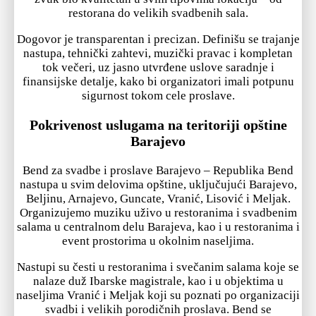
restorana do velikih svadbenih sala.
Dogovor je transparentan i precizan. Definišu se trajanje
nastupa, tehnički zahtevi, muzički pravac i kompletan
tok večeri, uz jasno utvrđene uslove saradnje i
finansijske detalje, kako bi organizatori imali potpunu
sigurnost tokom cele proslave.
Pokrivenost uslugama na teritoriji opštine
Barajevo
Bend za svadbe i proslave Barajevo – Republika Bend
nastupa u svim delovima opštine, uključujući Barajevo,
Beljinu, Arnajevo, Guncate, Vranić, Lisović i Meljak.
Organizujemo muziku uživo u restoranima i svadbenim
salama u centralnom delu Barajeva, kao i u restoranima i
event prostorima u okolnim naseljima.
Nastupi su česti u restoranima i svečanim salama koje se
nalaze duž Ibarske magistrale, kao i u objektima u
naseljima Vranić i Meljak koji su poznati po organizaciji
svadbi i velikih porodičnih proslava. Bend se