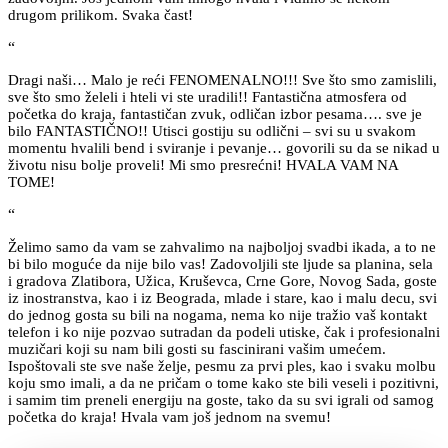
drugom prilikom. Svaka čast!
“
Dragi naši… Malo je reći FENOMENALNO!!! Sve što smo zamislili,
sve što smo želeli i hteli vi ste uradili!! Fantastična atmosfera od
početka do kraja, fantastičan zvuk, odličan izbor pesama…. sve je
bilo FANTASTIČNO!! Utisci gostiju su odlični – svi su u svakom
momentu hvalili bend i sviranje i pevanje… govorili su da se nikad u
životu nisu bolje proveli! Mi smo presrećni! HVALA VAM NA
TOME!
“
Želimo samo da vam se zahvalimo na najboljoj svadbi ikada, a to ne
bi bilo moguće da nije bilo vas! Zadovoljili ste ljude sa planina, sela
i gradova Zlatibora, Užica, Kruševca, Crne Gore, Novog Sada, goste
iz inostranstva, kao i iz Beograda, mlade i stare, kao i malu decu, svi
do jednog gosta su bili na nogama, nema ko nije tražio vaš kontakt
telefon i ko nije pozvao sutradan da podeli utiske, čak i profesionalni
muzičari koji su nam bili gosti su fascinirani vašim umećem.
Ispoštovali ste sve naše želje, pesmu za prvi ples, kao i svaku molbu
koju smo imali, a da ne pričam o tome kako ste bili veseli i pozitivni,
i samim tim preneli energiju na goste, tako da su svi igrali od samog
početka do kraja! Hvala vam još jednom na svemu!