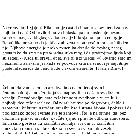
“
Neverovatno! Sjajno! Bila nam je cast da imamo takav bend za nas
najbitniji dan! Od prvih ritmova i ulaska pa do poslednje pesme
samo za nas, svaki glas, svaka nota je bila sjajna i puna energije.
Republika ne samo da je bila zaduzena za atmosferu oni su bili deo
nje. Njihova energija je preko zvucnika doprla do svakog naseg
gosta tako da smo na prste jedne ruke mogli da prebrojimo ljude koji
su sedeli:-) Kada bi pravili opet, sve bi isto uradili 🙂 Stvarno smo im
neizmerno zahvalni jer kada se podvuce crta na svadbi je najbitnije
posle mladenaca da bend bude u svom elementu. Hvala i Bravo!
“
Želimo da vam se od srca zahvalimo na odličnoj svirci i
fenomenalnoj atmosferi koju ste napravili na našem svadbenom
veselju. Prezadovoljni smo celokupnom svadbom a vi ste bili
najbolji deo cele proslave. Odsvirali ste sve po dogovoru, dakle i
zabavnu i kulturnu narodnu muziku kao i strane hitove, i pokazali da
podjednako dobro svirate sve te žanrove i što je najbitnije, da, bez
obzira na pravac muzike, zvučite sjajno i pravite odličnu atmosferu.
Imali smo goste iz 12 različitih zemalja, svi oni sa različitim
muzičkim ukusima, i bez obzira na sve to svi su bili veseli i
zadovoljni. Još jednom vam mnogo hvala i vidimo se nekom