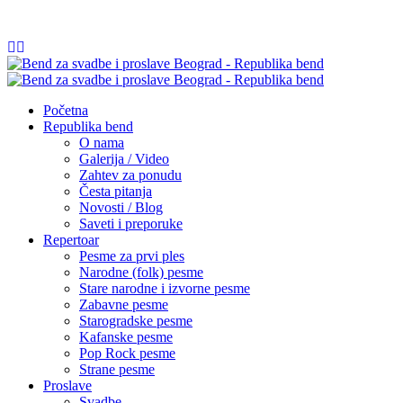
065/54 84 252
info@republikabend.rs
Početna
Republika bend
O nama
Galerija / Video
Zahtev za ponudu
Česta pitanja
Novosti / Blog
Saveti i preporuke
Repertoar
Pesme za prvi ples
Narodne (folk) pesme
Stare narodne i izvorne pesme
Zabavne pesme
Starogradske pesme
Kafanske pesme
Pop Rock pesme
Strane pesme
Proslave
Svadbe