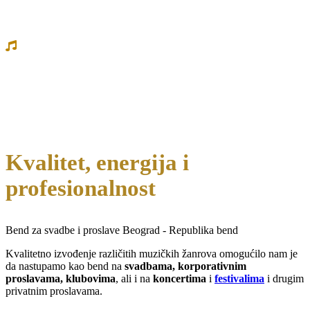
Do 7 instrumenata
4 vokala
Kvalitet, energija i
profesionalnost
Bend za svadbe i proslave Beograd - Republika bend
Kvalitetno izvođenje različitih muzičkih žanrova omogućilo nam je
da nastupamo kao bend na
svadbama, korporativnim
proslavama, klubovima
, ali i na
koncertima
i
festivalima
i drugim
privatnim proslavama.